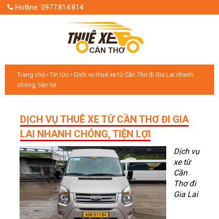
Hotline: 0977.814.814
›
›
Trang chủ
Tin tức
Dịch vụ thuê xe từ Cần Thơ đi Gia Lai nhanh
chóng, tiện lợi
DỊCH VỤ THUÊ XE TỪ CẦN THƠ ĐI GIA
LAI NHANH CHÓNG, TIỆN LỢI
Dịch vụ
xe từ
Cần
Thơ đi
Gia Lai