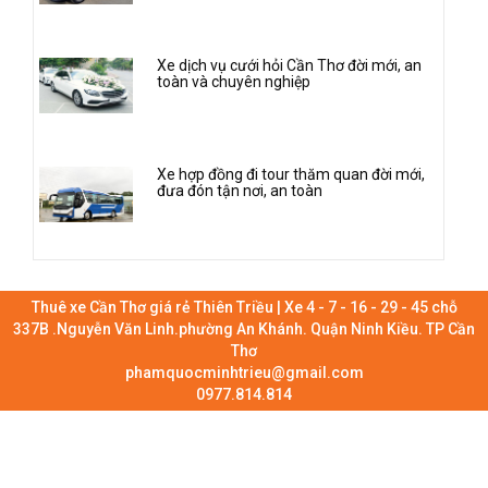
Xe dịch vụ cưới hỏi Cần Thơ đời mới, an
toàn và chuyên nghiệp
Xe hợp đồng đi tour thăm quan đời mới,
đưa đón tận nơi, an toàn
Thuê xe Cần Thơ giá rẻ Thiên Triều | Xe 4 - 7 - 16 - 29 - 45 chỗ
337B .Nguyễn Văn Linh.phường An Khánh. Quận Ninh Kiều. TP Cần
Thơ
phamquocminhtrieu@gmail.com
0977.814.814