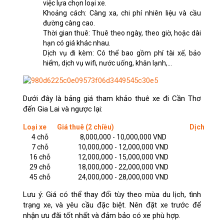
việc lựa chọn loại xe.
Khoảng cách: Càng xa, chi phí nhiên liệu và cầu
đường càng cao.
Thời gian thuê: Thuê theo ngày, theo giờ, hoặc dài
hạn có giá khác nhau.
Dịch vụ đi kèm: Có thể bao gồm phí tài xế, bảo
hiểm, dịch vụ wifi, nước uống, khăn lạnh,...
Dưới đây là bảng giá tham khảo thuê xe đi Cần Thơ
đến Gia Lai và ngược lại:
Loại xe
Giá thuê (2 chiều)
Dịch vụ đi
4 chỗ
8,000,000 - 10,000,000 VND
7 chỗ
10,000,000 - 12,000,000 VND
16 chỗ
12,000,000 - 15,000,000 VND
Tài
29 chỗ
18,000,000 - 22,000,000 VND
Tài
45 chỗ
24,000,000 - 28,000,000 VND
Tài
Lưu ý: Giá có thể thay đổi tùy theo mùa du lịch, tình
trạng xe, và yêu cầu đặc biệt. Nên đặt xe trước để
nhận ưu đãi tốt nhất và đảm bảo có xe phù hợp.