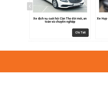
m quan đời mới,
Xe dịch vụ cưới hỏi Cần Thơ đời mới, an
Xe Hợp 
 an toàn
toàn và chuyên nghiệp
Chi Tiết
Chi Tiết