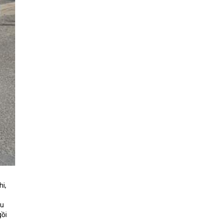
hi,
êu
gồi