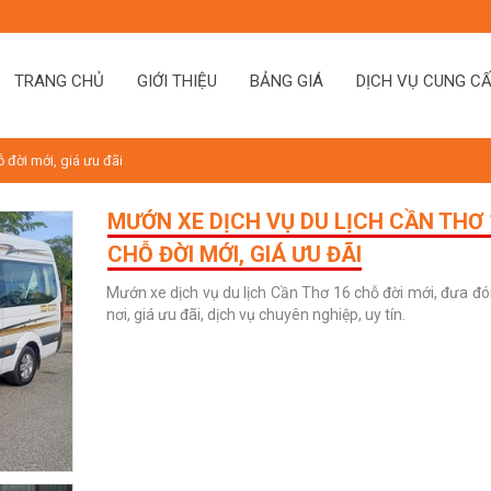
TRANG CHỦ
GIỚI THIỆU
BẢNG GIÁ
DỊCH VỤ CUNG C
 đời mới, giá ưu đãi
MƯỚN XE DỊCH VỤ DU LỊCH CẦN THƠ 
CHỖ ĐỜI MỚI, GIÁ ƯU ĐÃI
Mướn xe dịch vụ du lịch Cần Thơ 16 chỗ đời mới, đưa đó
nơi, giá ưu đãi, dịch vụ chuyên nghiệp, uy tín.