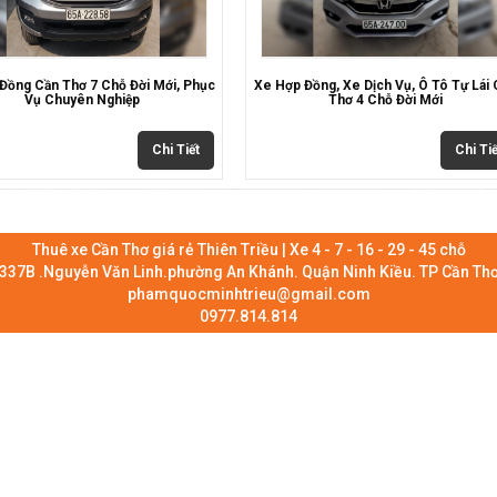
Đồng Cần Thơ 7 Chỗ Đời Mới, Phục
Xe Hợp Đồng, Xe Dịch Vụ, Ô Tô Tự Lái
Vụ Chuyên Nghiệp
Thơ 4 Chỗ Đời Mới
Chi Tiết
Chi Tiế
Thuê xe Cần Thơ giá rẻ Thiên Triều | Xe 4 - 7 - 16 - 29 - 45 chỗ
337B .Nguyễn Văn Linh.phường An Khánh. Quận Ninh Kiều. TP Cần Th
phamquocminhtrieu@gmail.com
0977.814.814