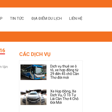
ẤP
TIN TỨC
ĐỊA ĐIỂM DU LỊCH
LIÊN HỆ
16
CÁC DỊCH VỤ
Dịch vụ thuê xe ô
n tận
tô, xe hợp đồng từ
29 đến 45 chỗ Cần
Thơ đời mới
Xe Hợp Đồng, Xe
Dịch Vụ, Ô Tô Tự
Lái Cần Thơ 4 Chỗ
Đời Mới