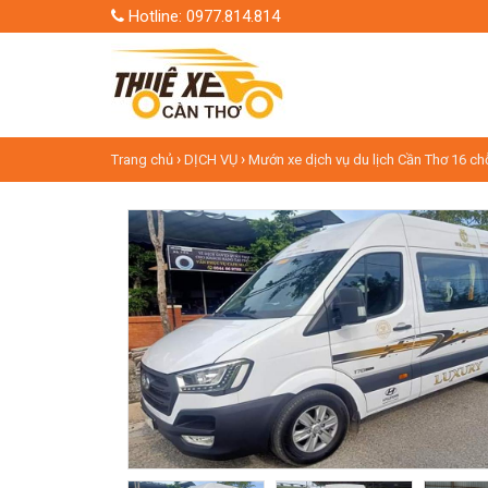
Hotline: 0977.814.814
›
›
Trang chủ
DỊCH VỤ
Mướn xe dịch vụ du lịch Cần Thơ 16 chỗ