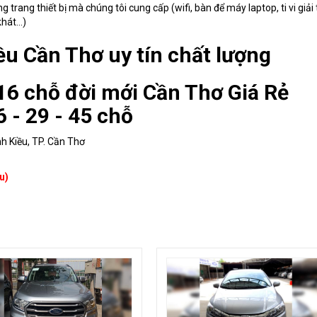
trang thiết bị mà chúng tôi cung cấp (wifi, bàn để máy laptop, ti vi giải t
 khát…)
ều Cần Thơ uy tín chất lượng
 16 chỗ đời mới Cần Thơ Giá Rẻ
6 - 29 - 45 chỗ
nh Kiều, TP. Cần Thơ
u)