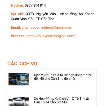
Hotline:
0977 814 814
Địa chỉ:
337B .Nguyễn Văn Linh.phường An Khánh.
Quận Ninh Kiều. TP Cần Thơ
Email:
phamquocminhtrieu@gmail.com
Website:
https://thuexecanthogiare.com/
CÁC DỊCH VỤ
Dịch vụ thuê xe ô tô, xe hợp đồng từ 29
đến 45 chỗ Cần Thơ đời mới
Xe Hợp Đồng, Xe Dịch Vụ, Ô Tô Tự Lái
Cần Thơ 4 Chỗ Đời Mới