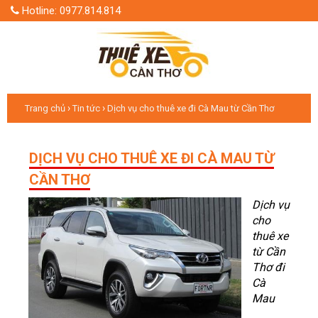
Hotline: 0977.814.814
›
›
Trang chủ
Tin tức
Dịch vụ cho thuê xe đi Cà Mau từ Cần Thơ
DỊCH VỤ CHO THUÊ XE ĐI CÀ MAU TỪ
CẦN THƠ
Dịch vụ
cho
thuê xe
từ Cần
Thơ đi
Cà
Mau