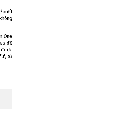
ể xuất
 không
am One
ies để
g được
u", từ