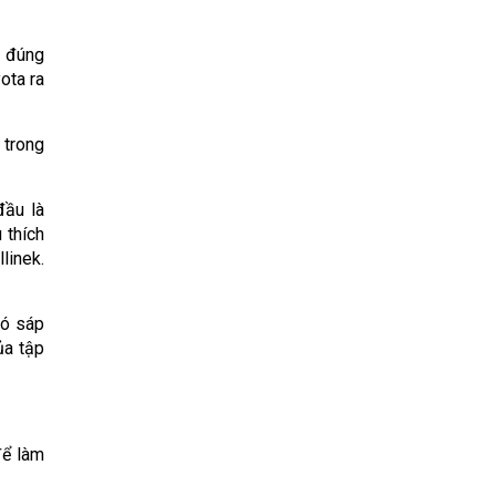
o đúng
ota ra
 trong
đầu là
 thích
linek.
đó sáp
ủa tập
để làm