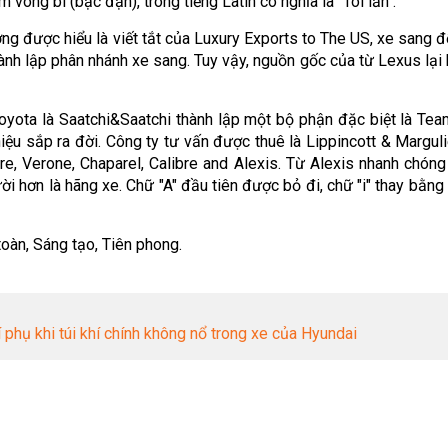
ng bi (bạc đạn), trong tiếng Latin có nghĩa là "Tôi lăn".
ờng được hiểu là viết tắt của Luxury Exports to The US, xe sang đ
ành lập phân nhánh xe sang. Tuy vậy, nguồn gốc của từ Lexus lại
oyota là Saatchi&Saatchi thành lập một bộ phận đặc biệt là Te
ệu sắp ra đời. Công ty tư vấn được thuê là Lippincott & Margul
tre, Verone, Chaparel, Calibre and Alexis. Từ Alexis nhanh chón
 hơn là hãng xe. Chữ "A" đầu tiên được bỏ đi, chữ "i" thay bằng "
toàn, Sáng tạo, Tiên phong.
í phụ khi túi khí chính không nổ trong xe của Hyundai