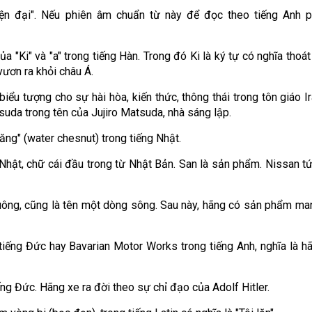
iện đại". Nếu phiên âm chuẩn từ này để đọc theo tiếng Anh p
 "Ki" và "a" trong tiếng Hàn. Trong đó Ki là ký tự có nghĩa thoát r
vươn ra khỏi châu Á.
iểu tượng cho sự hài hòa, kiến thức, thông thái trong tôn giáo Ir
da trong tên của Jujiro Matsuda, nhà sáng lập.
năng" (water chesnut) trong tiếng Nhật.
Nhật, chữ cái đầu trong từ Nhật Bản. San là sản phẩm. Nissan t
huông, cũng là tên một dòng sông. Sau này, hãng có sản phẩm ma
iếng Đức hay Bavarian Motor Works trong tiếng Anh, nghĩa là h
ếng Đức. Hãng xe ra đời theo sự chỉ đạo của Adolf Hitler.