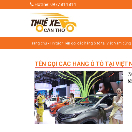
Hotline: 0977.814.814
›
›
Trang chủ
Tin tức
Tên gọi các hãng ô tô tại Việt Nam cũng
TÊN GỌI CÁC HÃNG Ô TÔ TẠI VIỆT
Tê
tê