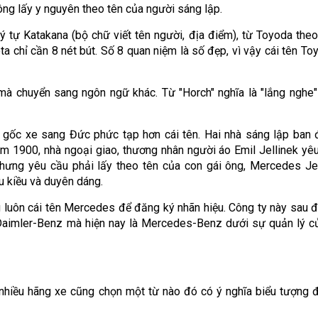
ông lấy y nguyên theo tên của người sáng lập.
 ký tự Katakana (bộ chữ viết tên người, địa điểm), từ Toyoda the
ta chỉ cần 8 nét bút. Số 8 quan niệm là số đẹp, vì vậy cái tên Toy
mà chuyển sang ngôn ngữ khác. Từ "Horch" nghĩa là "lắng nghe"
gốc xe sang Đức phức tạp hơn cái tên. Hai nhà sáng lập ban 
 1900, nhà ngoại giao, thương nhân người áo Emil Jellinek yêu
ưng yêu cầu phải lấy theo tên của con gái ông, Mercedes Jel
u kiều và duyên dáng.
g luôn cái tên Mercedes để đăng ký nhãn hiệu. Công ty này sau 
Daimler-Benz mà hiện nay là Mercedes-Benz dưới sự quản lý c
 nhiều hãng xe cũng chọn một từ nào đó có ý nghĩa biểu tượng 