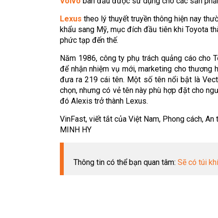
Volvo
ban đầu được sử dụng cho các sản phẩm vò
Lexus
theo lý thuyết truyền thông hiện nay thư
khẩu sang Mỹ, mục đích đầu tiên khi Toyota th
phức tạp đến thế.
Năm 1986, công ty phụ trách quảng cáo cho T
để nhận nhiệm vụ mới, marketing cho thương hi
đưa ra 219 cái tên. Một số tên nổi bật là Vec
chọn, nhưng có vẻ tên này phù hợp đặt cho người
đó Alexis trở thành Lexus.
VinFast, viết tắt của Việt Nam, Phong cách, An 
MINH HY
Thông tin có thể bạn quan tâm:
Sẽ có túi kh