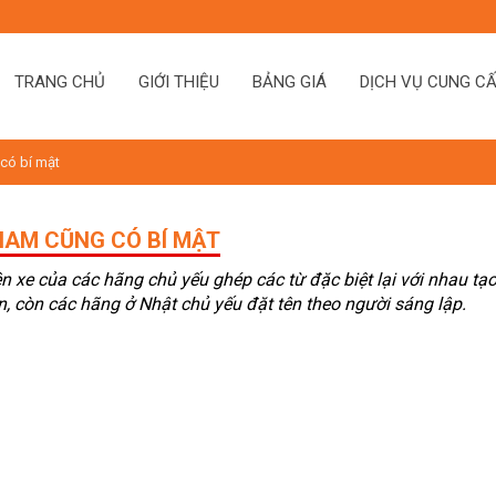
TRANG CHỦ
GIỚI THIỆU
BẢNG GIÁ
DỊCH VỤ CUNG C
 có bí mật
 NAM CŨNG CÓ BÍ MẬT
n xe của các hãng chủ yếu ghép các từ đặc biệt lại với nhau tạ
n, còn các hãng ở Nhật chủ yếu đặt tên theo người sáng lập.