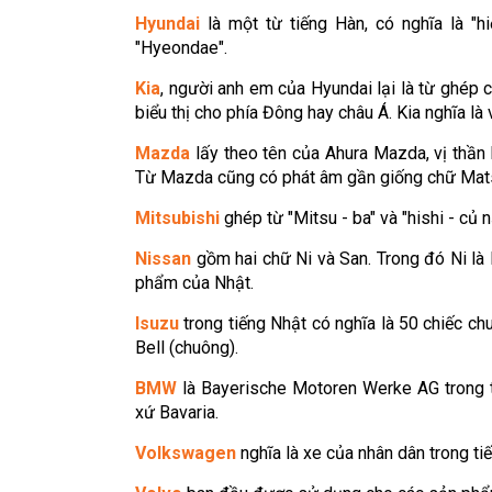
Hyundai
là một từ tiếng Hàn, có nghĩa là "h
"Hyeondae".
Kia
, người anh em của Hyundai lại là từ ghép của
biểu thị cho phía Đông hay châu Á. Kia nghĩa là 
Mazda
lấy theo tên của Ahura Mazda, vị thần b
Từ Mazda cũng có phát âm gần giống chữ Matsu
Mitsubishi
ghép từ "Mitsu - ba" và "hishi - củ 
Nissan
gồm hai chữ Ni và San. Trong đó Ni là 
phẩm của Nhật.
Isuzu
trong tiếng Nhật có nghĩa là 50 chiếc c
Bell (chuông).
BMW
là Bayerische Motoren Werke AG trong t
xứ Bavaria.
Volkswagen
nghĩa là xe của nhân dân trong ti