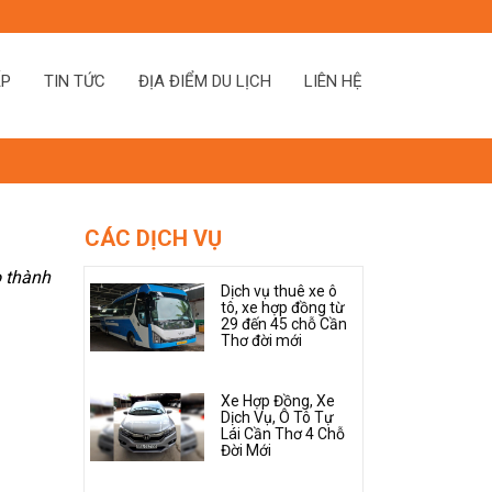
ẤP
TIN TỨC
ĐỊA ĐIỂM DU LỊCH
LIÊN HỆ
CÁC DỊCH VỤ
o thành
Dịch vụ thuê xe ô
tô, xe hợp đồng từ
29 đến 45 chỗ Cần
Thơ đời mới
Xe Hợp Đồng, Xe
Dịch Vụ, Ô Tô Tự
Lái Cần Thơ 4 Chỗ
Đời Mới