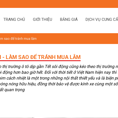
TRANG CHỦ
GIỚI THIỆU
BẢNG GIÁ
DỊCH VỤ CUNG C
Làm sao để tránh mua lằm
I - LÀM SAO ĐỂ TRÁNH MUA LẰM
 thị trường ô tô dịp gần Tết sôi động cũng kéo theo thị trường n
i động hơn bao giờ hết. Đối với thời tiết ở Việt Nam hiện nay thì
im cách nhiệt là một trong những nội thất thiết yếu và là biện 
óng nóng hữu hiệu, đồng thời bảo vệ được kính xe cùng một số
ất quan trọng