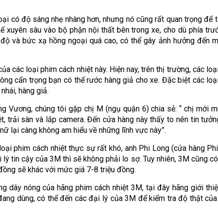
oại có độ sáng nhẹ nhàng hơn, nhưng nó cũng rất quan trọng để 
hể xuyên sâu vào bộ phận nội thất bên trong xe, cho dù phía trư
độ và bức xạ hồng ngoại quá cao, có thể gây ảnh hưởng đến m
ủa các loại phim cách nhiệt này. Hiện nay, trên thị trường, các loạ
hông cẩn trọng bạn có thể rước hàng giả cho xe. Đặc biệt các loạ
nhái, hàng giả.
g Vương, chúng tôi gặp chị M (ngụ quận 6) chia sẻ: “ chị mới m
, trải sàn và lắp camera. Đến cửa hàng này thấy to nên tin tưởn
 nữ lại càng không am hiểu về những lĩnh vực này”.
 loại phim cách nhiệt thực sự rất khó, anh Phi Long (cửa hàng Ph
 lý tin cậy của 3M thì sẽ không phải lo sợ. Tuy nhiên, 3M cũng có
 đồng sẽ khác với mức giá 7-8 triệu đồng.
g dây nóng của hãng phim cách nhiệt 3M, tại đây hãng giới thiệ
ang dùng, có thể đến các đại lý của 3M để kiểm tra độ thật của