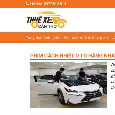
Hotline: 0977.814.814
›
›
Trang chủ
Kinh nghiệm
Phim cách nhiệt ô tô hàng nhái - 
PHIM CÁCH NHIỆT Ô TÔ HÀNG NHÁ
Do
sô
ph
ch
th