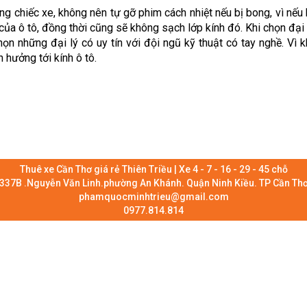
g chiếc xe, không nên tự gỡ phim cách nhiệt nếu bị bong, vì nếu
 của ô tô, đồng thời cũng sẽ không sạch lớp kính đó. Khi chọn đại 
ọn những đại lý có uy tín với đội ngũ kỹ thuật có tay nghề. Vì k
 hưởng tới kính ô tô.
Thuê xe Cần Thơ giá rẻ Thiên Triều | Xe 4 - 7 - 16 - 29 - 45 chỗ
337B .Nguyễn Văn Linh.phường An Khánh. Quận Ninh Kiều. TP Cần Th
phamquocminhtrieu@gmail.com
0977.814.814