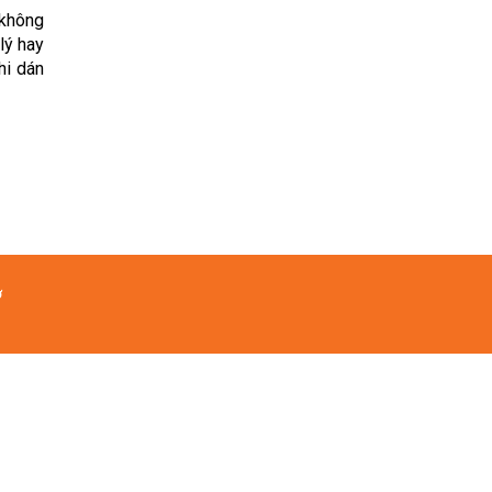
 không
lý hay
hi dán
ơ