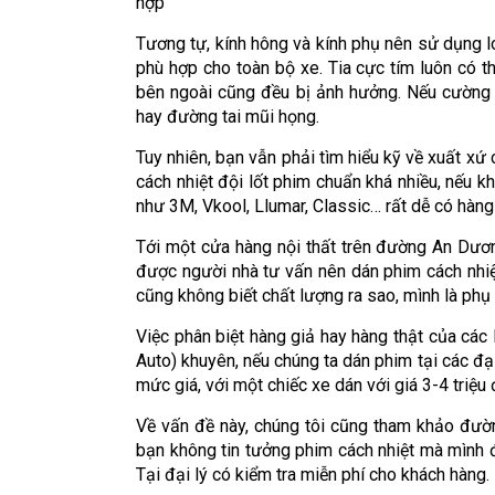
hợp
Tương tự, kính hông và kính phụ nên sử dụng l
phù hợp cho toàn bộ xe. Tia cực tím luôn có t
bên ngoài cũng đều bị ảnh hưởng. Nếu cường 
hay đường tai mũi họng.
Tuy nhiên, bạn vẫn phải tìm hiểu kỹ về xuất xứ c
cách nhiệt đội lốt phim chuẩn khá nhiều, nếu k
như 3M, Vkool, Llumar, Classic… rất dễ có hàng 
Tới một cửa hàng nội thất trên đường An Dươn
được người nhà tư vấn nên dán phim cách nhiệt
cũng không biết chất lượng ra sao, mình là phụ
Việc phân biệt hàng giả hay hàng thật của các
Auto) khuyên, nếu chúng ta dán phim tại các đại
mức giá, với một chiếc xe dán với giá 3-4 triệu
Về vấn đề này, chúng tôi cũng tham khảo đườn
bạn không tin tưởng phim cách nhiệt mà mình đ
Tại đại lý có kiểm tra miễn phí cho khách hàng.