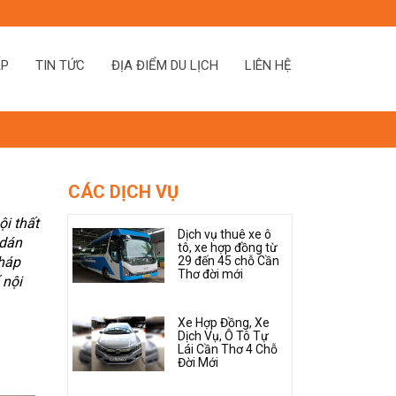
ẤP
TIN TỨC
ĐỊA ĐIỂM DU LỊCH
LIÊN HỆ
CÁC DỊCH VỤ
ội thất
Dịch vụ thuê xe ô
 dán
tô, xe hợp đồng từ
pháp
29 đến 45 chỗ Cần
Thơ đời mới
 nội
Xe Hợp Đồng, Xe
Dịch Vụ, Ô Tô Tự
Lái Cần Thơ 4 Chỗ
Đời Mới