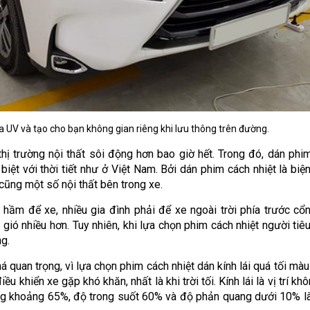
a UV và tạo cho bạn không gian riêng khi lưu thông trên đường.
thị trường nội thất sôi động hơn bao giờ hết. Trong đó, dán phi
c biệt với thời tiết như ở Việt Nam. Bởi dán phim cách nhiệt là biệ
cũng một số nội thất bên trong xe.
 hầm để xe, nhiều gia đình phải để xe ngoài trời phía trước cổ
 gió nhiều hơn. Tuy nhiên, khi lựa chọn phim cách nhiệt người tiê
g.
 quan trọng, vì lựa chọn phim cách nhiệt dán kính lái quá tối màu
 khiển xe gặp khó khăn, nhất là khi trời tối. Kính lái là vị trí kh
áng khoảng 65%, độ trong suốt 60% và độ phản quang dưới 10% là