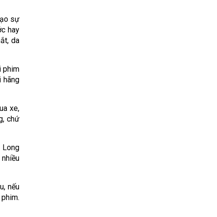
tạo sự
ớc hay
ắt, da
i phim
i hãng
ua xe,
g, chứ
i Long
 nhiều
u, nếu
 phim.