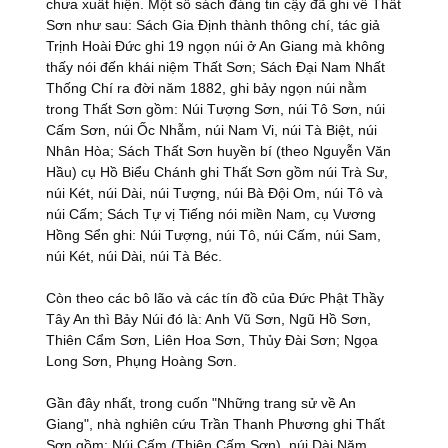
chưa xuất hiện. Một số sách đáng tin cậy đã ghi về Thất
Sơn như sau: Sách Gia Định thành thông chí, tác giả
Trịnh Hoài Đức ghi 19 ngọn núi ở An Giang mà không
thấy nói đến khái niệm Thất Sơn; Sách Đại Nam Nhất
Thống Chí ra đời năm 1882, ghi bảy ngọn núi nằm
trong Thất Sơn gồm: Núi Tượng Sơn, núi Tô Sơn, núi
Cấm Sơn, núi Ốc Nhẫm, núi Nam Vi, núi Tà Biệt, núi
Nhân Hòa; Sách Thất Sơn huyền bí (theo Nguyễn Văn
Hầu) cụ Hồ Biểu Chánh ghi Thất Sơn gồm núi Trà Sư,
núi Két, núi Dài, núi Tượng, núi Bà Đội Om, núi Tô và
núi Cấm; Sách Tự vị Tiếng nói miền Nam, cụ Vương
Hồng Sển ghi: Núi Tượng, núi Tô, núi Cấm, núi Sam,
núi Két, núi Dài, núi Tà Béc.
Còn theo các bô lão và các tín đồ của Đức Phật Thầy
Tây An thì Bảy Núi đó là: Anh Vũ Sơn, Ngũ Hồ Sơn,
Thiên Cẩm Sơn, Liên Hoa Sơn, Thủy Đài Sơn; Ngọa
Long Sơn, Phụng Hoàng Sơn.
Gần đây nhất, trong cuốn "Những trang sử về An
Giang", nhà nghiên cứu Trần Thanh Phương ghi Thất
Sơn gồm: Núi Cấm (Thiên Cấm Sơn), núi Dài Năm