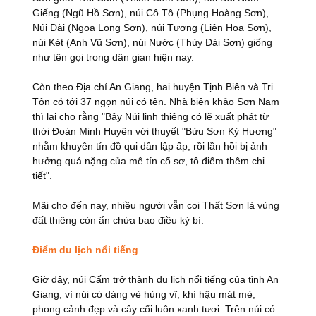
Giếng (Ngũ Hồ Sơn), núi Cô Tô (Phụng Hoàng Sơn),
Núi Dài (Ngọa Long Sơn), núi Tượng (Liên Hoa Sơn),
núi Két (Anh Vũ Sơn), núi Nước (Thủy Đài Sơn) giống
như tên gọi trong dân gian hiện nay.
Còn theo Địa chí An Giang, hai huyện Tịnh Biên và Tri
Tôn có tới 37 ngọn núi có tên. Nhà biên khảo Sơn Nam
thì lại cho rằng "Bảy Núi linh thiêng có lẽ xuất phát từ
thời Đoàn Minh Huyên với thuyết "Bửu Sơn Kỳ Hương"
nhằm khuyên tín đồ qui dân lập ấp, rồi lần hồi bị ảnh
hưởng quá nặng của mê tín cổ sơ, tô điểm thêm chi
tiết".
Mãi cho đến nay, nhiều người vẫn coi Thất Sơn là vùng
đất thiêng còn ẩn chứa bao điều kỳ bí.
Điểm du lịch nổi tiếng
Giờ đây, núi Cấm trở thành du lịch nổi tiếng của tỉnh An
Giang, vì núi có dáng vẻ hùng vĩ, khí hậu mát mẻ,
phong cảnh đẹp và cây cối luôn xanh tươi. Trên núi có