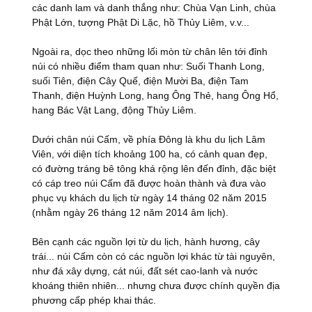
các danh lam và danh thắng như: Chùa Vạn Linh, chùa
Phật Lớn, tượng Phật Di Lặc, hồ Thủy Liêm, v.v...
Ngoài ra, dọc theo những lối mòn từ chân lên tới đỉnh
núi có nhiều điểm tham quan như: Suối Thanh Long,
suối Tiên, điện Cây Quế, điện Mười Ba, điện Tam
Thanh, điện Huỳnh Long, hang Ông Thẻ, hang Ông Hổ,
hang Bác Vật Lang, động Thủy Liêm.
Dưới chân núi Cấm, về phía Đông là khu du lịch Lâm
Viên, với diện tích khoảng 100 ha, có cảnh quan đẹp,
có đường tráng bê tông khá rộng lên đến đỉnh, đặc biệt
có cáp treo núi Cấm đã được hoàn thành và đưa vào
phục vụ khách du lịch từ ngày 14 tháng 02 năm 2015
(nhằm ngày 26 tháng 12 năm 2014 âm lịch).
Bên cạnh các nguồn lợi từ du lịch, hành hương, cây
trái... núi Cấm còn có các nguồn lợi khác từ tài nguyên,
như đá xây dựng, cát núi, đất sét cao-lanh và nước
khoáng thiên nhiên... nhưng chưa được chính quyền địa
phương cấp phép khai thác.