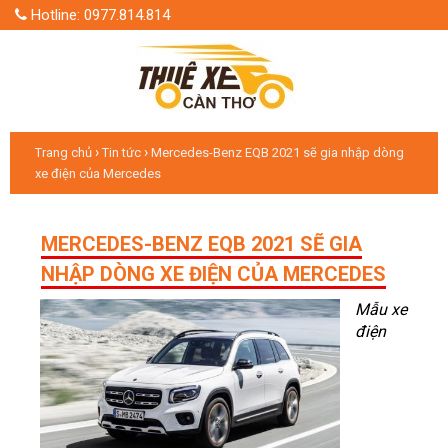
Hotline: 0977.814.814
›
›
Trang chủ
Tin tức
Mercedes-Benz EQB 2021 sẽ gia nhập dòng
xe điện của Mercedes
MERCEDES-BENZ EQB 2021 SẼ GIA
NHẬP DÒNG XE ĐIỆN CỦA MERCEDES
​​​​​​​Mẫu xe
điện