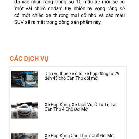
đã xác nhận rằng trong số 10 mẫu xe mới sẽ có
‘một vài chiếc sedan', tuy nhiên hy vọng rằng sẽ
có một chiếc xe thương mại cỡ nhỏ và các mẫu
SUV sẽ ra mắt trong dòng sản phẩm này.
CÁC DỊCH VỤ
Dịch vụ thuê xe ô tô, xe hợp đồng từ 29
đến 45 chỗ Cần Thơ đời mới
Xe Hợp Đồng, Xe Dịch Vụ, Ô Tô Tự Lái
Cần Thơ 4 Chỗ Đời Mới
Xe Hợp Đồng Cần Thơ 7 Chỗ Đời Mới,