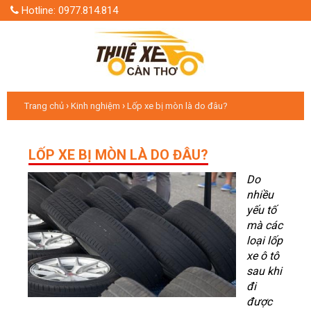
Hotline: 0977.814.814
›
›
Trang chủ
Kinh nghiệm
Lốp xe bị mòn là do đâu?
LỐP XE BỊ MÒN LÀ DO ĐÂU?
Do
nhiều
yếu tố
mà các
loại lốp
xe ô tô
sau khi
đi
được