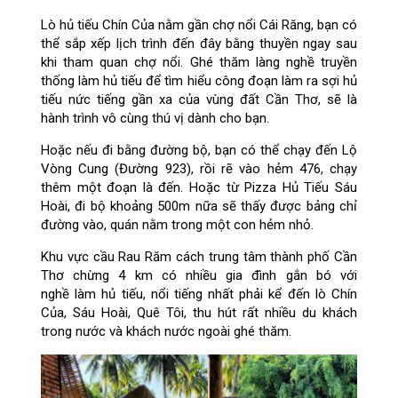
Lò hủ tiếu Chín Của nằm gần chợ nổi Cái Răng, bạn có
thể sắp xếp lịch trình đến đây bằng thuyền ngay sau
khi tham quan chợ nổi. Ghé thăm làng nghề truyền
thống làm hủ tiếu để tìm hiểu công đoạn làm ra sợi hủ
tiếu nức tiếng gần xa của vùng đất Cần Thơ, sẽ là
hành trình vô cùng thú vị dành cho bạn.
Hoặc nếu đi bằng đường bộ, bạn có thể chạy đến Lộ
Vòng Cung (Đường 923), rồi rẽ vào hẻm 476, chạy
thêm một đoạn là đến. Hoặc từ Pizza Hủ Tiếu Sáu
Hoài, đi bộ khoảng 500m nữa sẽ thấy được bảng chỉ
đường vào, quán nằm trong một con hẻm nhỏ.
Khu vực cầu Rau Răm cách trung tâm thành phố Cần
Thơ chừng 4 km có nhiều gia đình gắn bó với
nghề làm hủ tiếu, nổi tiếng nhất phải kể đến lò Chín
Của, Sáu Hoài, Quê Tôi, thu hút rất nhiều du khách
trong nước và khách nước ngoài ghé thăm.