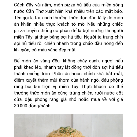
Cách đây vài năm, món pizza hủ tiếu của miền sông
nước Cần Thơ xuất hiện khá nhiều trên các mặt báo.
Tên gọi lạ tai, cách thưởng thức độc đáo là lý do món
ăn khiến nhiều thực khách tò mò. Nếu những chiếc
pizza truyền thống có phần đế là bột nướng thì người
miền Tây lại thay bằng sợi hủ tiếu. Người ta trụng chín
sợi hủ tiếu rồi chiên nhanh trong chảo dầu nóng đến
khi giòn, có màu vàng đẹp mắt.
Để món ăn vàng đều, không cháy cạnh, người nấu
phải khéo léo, nhanh tay lật đồng thời dồn sợi hủ tiếu
thành miếng tròn. Phần ăn hoàn chỉnh khá bắt mắt,
điểm xuyết thêm mùi thơm của hành ngò, đậu phộng
rang bùi bùi trọn vị miền Tây. Thực khách có thể
thưởng thức món ăn cùng trứng chiên, rưới nước cốt
dừa, đậu phộng rang giã nhỏ hoặc mua về với giá
30.000 đồng/bánh.