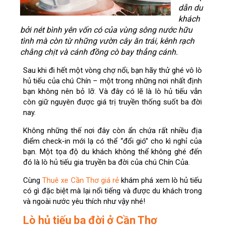
dẫn du
khách
bởi nét bình yên vốn có của vùng sông nước hữu
tình mà còn từ những vườn cây ăn trái, kênh rạch
chằng chịt và cánh đồng cò bay thẳng cánh.
Sau khi đi hết một vòng chợ nổi, bạn hãy thử ghé vô lò
hủ tiếu của chú Chín – một trong những nơi nhất định
bạn không nên bỏ lỡ. Và đây có lẽ là lò hủ tiếu vẫn
còn giữ nguyên được giá trị truyền thống suốt ba đời
nay.
Không những thế nơi đây còn ẩn chứa rất nhiều địa
điểm check-in mới lạ có thể “đổi gió” cho kì nghỉ của
bạn. Một tọa độ du khách không thể không ghé đến
đó là lò hủ tiếu gia truyền ba đời của chú Chín Của.
Cùng
Thuê xe Cần Thơ giá rẻ
khám phá xem lò hủ tiếu
có gì đặc biệt mà lại nổi tiếng và được du khách trong
và ngoài nước yêu thích như vậy nhé!
Lò hủ tiếu ba đời ở Cần Thơ