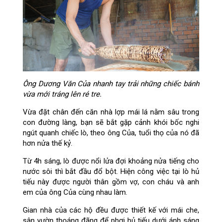
Ông Dương Văn Của nhanh tay trải những chiếc bánh
vừa mới tráng lên ré tre.
Vừa đặt chân đến căn nhà lợp mái lá nằm sâu trong
con đường làng, bạn sẽ bắt gặp cảnh khói bốc nghi
ngút quanh chiếc lò, theo ông Của, tuổi thọ của nó đã
hơn nửa thế kỷ.
Từ 4h sáng, lò được nổi lửa đợi khoảng nửa tiếng cho
nước sôi thì bắt đầu đổ bột. Hiện công việc tại lò hủ
tiếu này được người thân gồm vợ, con cháu và anh
em của ông Của cùng nhau làm.
Gian nhà của các hộ đều được thiết kế với mái che,
sân vườn thoáng đãng để phơi hủ tiếu dưới ánh sáng