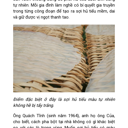
tự nhiên. Mỗi gia đình làm nghề có bí quyết gia truyền
trong từng công đoạn để tạo ra sợi hủ tiếu mềm, dai
và giữ được vị ngọt thanh tao.
Điểm đặc biệt ở đây là sợi hủ tiếu màu tự nhiên
không hề bị tẩy trắng.
Ông Quách Tĩnh (sinh năm 1964), anh họ ông Của,
cho biết, cách pha bột tại nhà không có gì khác biệt
so với các lò trong vùng. Muốn sợi hủ tiếu có màu