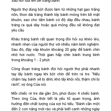
sau nổi lửa lên để tráng bánh.
Người thợ dùng bột được làm từ những hạt gạo trắng
nõn, thon dài tráng thành lớp bánh mỏng trên bề mặt
khuôn, sao cho tấm bánh có độ dày đều nhau, bánh
tráng ra quá dày hoặc quá mỏng đều sẽ không đạt
yêu cầu
Khâu tráng bánh rất quan trọng đòi hỏi sự khéo léo,
nhanh nhẹn của người thợ với nhiều năm kinh nghiệm.
Sau đó, đậy nắp khuôn khoảng 20 giây để bánh chín
nhờ hơi nước. Thời gian hấp chín bánh trung bình
trong khoảng 1 - 2 phút.
Công đoạn tráng bánh đòi hỏi người thợ phải nhanh
tay lấy bánh ngay khi bột chín để trên rá tre. "Nếu
chậm tay, bánh sẽ bị dính, khó lấy khỏi nồi, thậm chí bị
rách", vợ ông Của nói.
Mỗi chiếc ré tre dài gần 2m, phơi được 4 chiếc bánh.
Theo ông Của, thời tiết là yếu tố quan trọng, ảnh
hưởng đến chất lượng của sợi hủ tiếu. "Bánh cần một
đến 2 con nắng mới ráo và phải biết canh những ngày