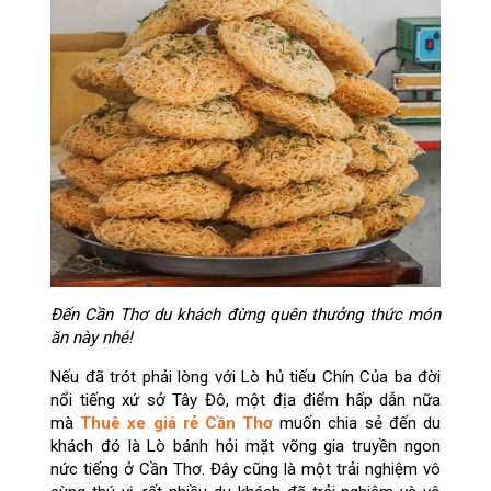
Đến Cần Thơ du khách đừng quên thưởng thức món
ăn này nhé!
Nếu đã trót phải lòng với Lò hủ tiếu Chín Của ba đời
nổi tiếng xứ sở Tây Đô, một địa điểm hấp dẫn nữa
mà
Thuê xe giá rẻ Cần Thơ
muốn chia sẻ đến du
khách đó là Lò bánh hỏi mặt võng gia truyền ngon
nức tiếng ở Cần Thơ. Đây cũng là một trải nghiệm vô