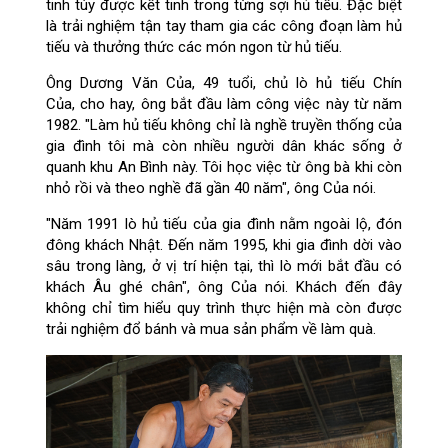
tinh túy được kết tinh trong từng sợi hủ tiếu. Đặc biệt
là trải nghiệm tận tay tham gia các công đoạn làm hủ
tiếu và thưởng thức các món ngon từ hủ tiếu.
Ông Dương Văn Của, 49 tuổi, chủ lò hủ tiếu Chín
Của, cho hay, ông bắt đầu làm công việc này từ năm
1982. "Làm hủ tiếu không chỉ là nghề truyền thống của
gia đình tôi mà còn nhiều người dân khác sống ở
quanh khu An Bình này. Tôi học việc từ ông bà khi còn
nhỏ rồi và theo nghề đã gần 40 năm", ông Của nói.
"Năm 1991 lò hủ tiếu của gia đình nằm ngoài lộ, đón
đông khách Nhật. Đến năm 1995, khi gia đình dời vào
sâu trong làng, ở vị trí hiện tại, thì lò mới bắt đầu có
khách Âu ghé chân", ông Của nói. Khách đến đây
không chỉ tìm hiểu quy trình thực hiện mà còn được
trải nghiệm đổ bánh và mua sản phẩm về làm quà.