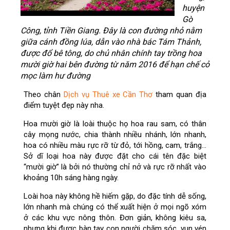
huyện
Gò
Công, tỉnh Tiền Giang. Đây là con đường nhỏ nằm
giữa cánh đồng lúa, dẫn vào nhà bác Tám Thảnh,
được đổ bê tông, do chủ nhân chính tay trồng hoa
mười giờ hai bên đường từ năm 2016 để hạn chế cỏ
mọc làm hư đường
Theo chân
Dịch vụ Thuê xe Cần Thơ
tham quan địa
điểm tuyệt đẹp này nha.
Hoa mười giờ là loài thuộc họ hoa rau sam, có thân
cây mọng nước, chia thành nhiều nhánh, lớn nhanh,
hoa có nhiều màu rực rỡ từ đỏ, tới hồng, cam, trắng…
Sở dĩ loại hoa này được đặt cho cái tên đặc biệt
“mười giờ” là bởi nó thường chỉ nở và rực rỡ nhất vào
khoảng 10h sáng hàng ngày.
Loài hoa này không hề hiếm gặp, do đặc tính dễ sống,
lớn nhanh mà chúng có thể xuất hiện ở mọi ngõ xóm
ở các khu vực nông thôn. Đơn giản, không kiêu sa,
nhưng khi được bàn tay con người chăm sóc, vun vén