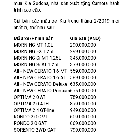
mua Kia Sedona, nhà sản xuất tặng Camera hành
trình cao cấp.
Giá bán các mẫu xe Kia trong tháng 2/2019 mới
nhất cụ thể như sau:
Mẫu xe/Phiên bản
Giá bán (VND)
MORNING MT 1.0L
290.000.000
MORNING EX 1.25L
299.000.000
MORNING Si MT 1.25L
345.000.000
MORNING Si AT 1.25L
379.000.000
All - NEW CERATO 1.6 MT
559.000.000
All - NEW CERATO 1.6 AT
589.000.000
All - NEW CERATO Deluxe
635.000.000
All - NEW CERATO Primium
675.000.000
OPTIMA 2.0 AT
789.000.000
OPTIMA 2.0 ATH
879.000.000
OPTIMA 2.4 GT-line
949.000.000
RONDO 2.0 GMT
609.000.000
RONDO 2.0 GAT
669.000.000
SORENTO 2WD GAT
799.000.000