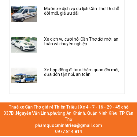
Mướn xe dịch vụ du lịch Cần Thơ 16 chỗ
đời mới, giá ưu đãi
Xe dịch vụ cưới hỏi Cần Thơ đời mới, an
toàn và chuyên nghiệp
Xe hợp đồng đi tour thăm quan đời mới,
đưa đón tận nơi, an toàn
Thuê xe Cần Thơ giá rẻ Thiên Triều | Xe 4 - 7 - 16 - 29 - 45 chỗ
337B .Nguyễn Văn Linh.phường An Khánh. Quận Ninh Kiều. TP Cần
Thơ
phamquocminhtrieu@gmail.com
0977.814.814